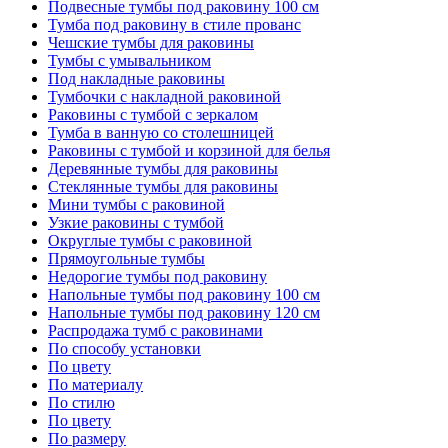
Подвесные тумбы под раковину 100 см
Тумба под раковину в стиле прованс
Чешские тумбы для раковины
Тумбы с умывальником
Под накладные раковины
Тумбочки с накладной раковиной
Раковины с тумбой с зеркалом
Тумба в ванную со столешницей
Раковины с тумбой и корзиной для белья
Деревянные тумбы для раковины
Стеклянные тумбы для раковины
Мини тумбы с раковиной
Узкие раковины с тумбой
Округлые тумбы с раковиной
Прямоугольные тумбы
Недорогие тумбы под раковину
Напольные тумбы под раковину 100 см
Напольные тумбы под раковину 120 см
Распродажа тумб с раковинами
По способу установки
По цвету
По материалу
По стилю
По цвету
По размеру