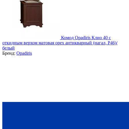
Комод Opadiris Клио 40 с
откидным верхом матовая орех антикварный (нагал, Р46)/
белый
Бренд:
Opadiris