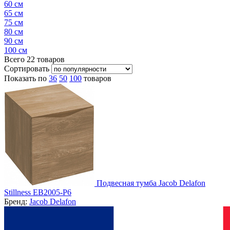
60 см
65 см
75 см
80 см
90 см
100 см
Всего
22
товаров
Сортировать
Показать по
36
50
100
товаров
Подвесная тумба Jacob Delafon
Stillness EB2005-P6
Бренд:
Jacob Delafon