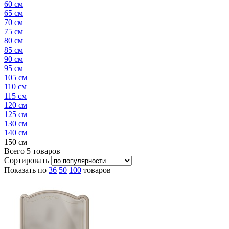
60 см
65 см
70 см
75 см
80 см
85 см
90 см
95 см
105 см
110 см
115 см
120 см
125 см
130 см
140 см
150 см
Всего
5
товаров
Сортировать
Показать по
36
50
100
товаров