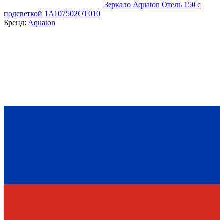
Зеркало Aquaton Отель 150 с
подсветкой 1A107502OT010
Бренд:
Aquaton