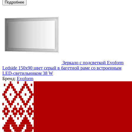
Подробнее
Зеркало с подсветкой Evoform
Ledside 150x90 цвет серый в багетной раме со встроенным
LED-светильником 38 W
Бренд:
Evoform