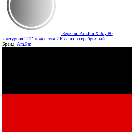
Зеркало Am.Pm X-Joy 80
контурная LED подсветка ИК сенсор серебристый
Бренд:
Am.Pm