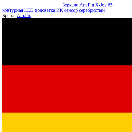
Зеркало Am.Pm X-Joy 65
контурная LED подсветка ИК сенсор серебристый
Бренд:
Am.Pm