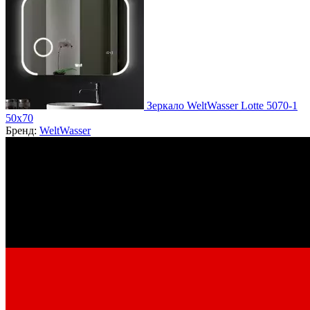
Зеркало WeltWasser Lotte 5070-1
50х70
Бренд:
WeltWasser