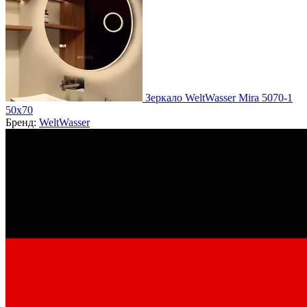
Зеркало WeltWasser Mira 5070-1
50х70
Бренд:
WeltWasser