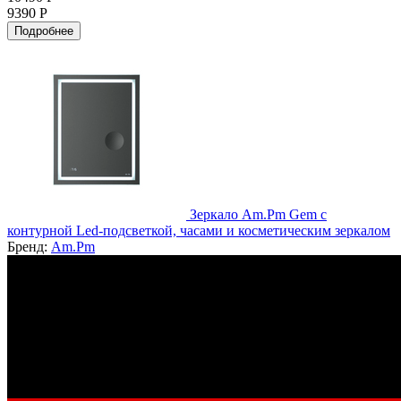
9390 Р
Подробнее
Зеркало Am.Pm Gem с
контурной Led-подсветкой, часами и косметическим зеркалом
Бренд:
Am.Pm