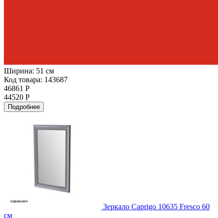
Ширина:
51 см
Код товара: 143687
46861 Р
44520 Р
Подробнее
Зеркало Caprigo 10635 Fresco 60
см