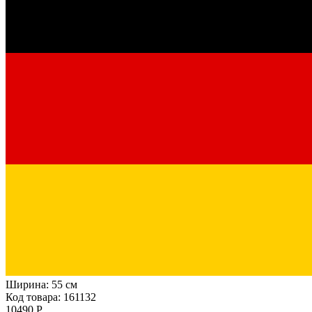
Ширина:
55 см
Код товара: 161132
10490 Р