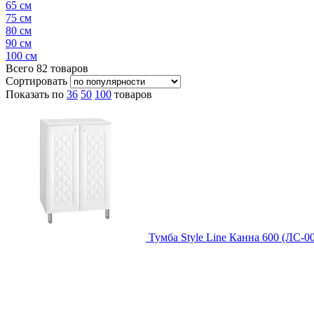
65 см
75 см
80 см
90 см
100 см
Всего
82
товаров
Сортировать
Показать по
36
50
100
товаров
Тумба Style Line Канна 600 (ЛС-0