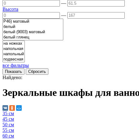
—
Высота
—
все фильтры
Найдено:
Зеркальные шкафы для ванн
35 см
45 см
50 см
55 см
60 см