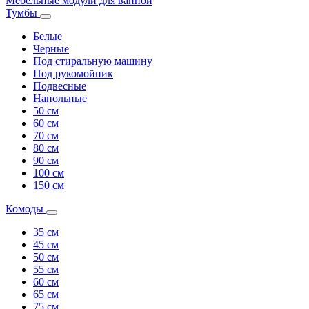
Мебельные модули для ванной
Тумбы
Белые
Черные
Под стиральную машину
Под рукомойник
Подвесные
Напольные
50 см
60 см
70 см
80 см
90 см
100 см
150 см
Комоды
35 см
45 см
50 см
55 см
60 см
65 см
75 см