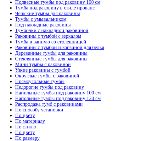
Подвесные тумбы под раковину 100 см
Тумба под раковину в стиле прованс
Чешские тумбы для раковины
Тумбы с умывальником
Под накладные раковины
Тумбочки с накладной раковиной
Раковины с тумбой с зеркалом
Тумба в ванную со столешницей
Раковины с тумбой и корзиной для белья
Деревянные тумбы для раковины
Стеклянные тумбы для раковины
Мини тумбы с раковиной
Узкие раковины с тумбой
Округлые тумбы с раковиной
Прямоугольные тумбы
Недорогие тумбы под раковину
Напольные тумбы под раковину 100 см
Напольные тумбы под раковину 120 см
Распродажа тумб с раковинами
По способу установки
По цвету
По материалу
По стилю
По цвету
По размеру