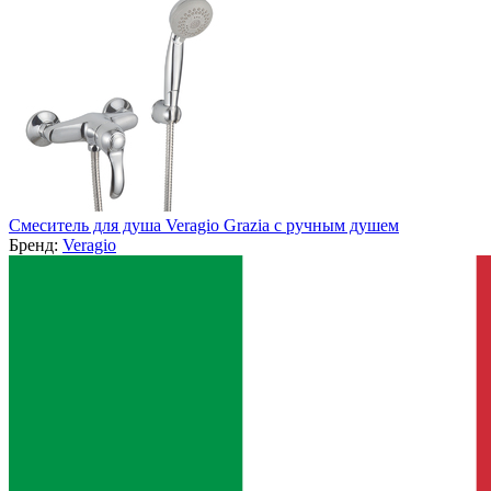
Смеситель для душа Veragio Grazia с ручным душем
Бренд:
Veragio