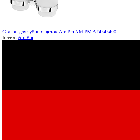
Стакан для зубных щеток Am.Pm AM.PM A74343400
Бренд:
Am.Pm