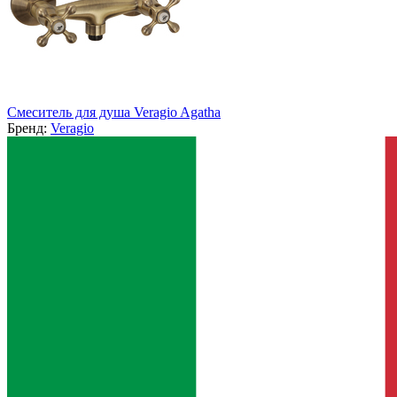
Смеситель для душа Veragio Agatha
Бренд:
Veragio