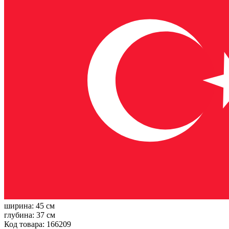
ширина:
45 см
глубина:
37 см
Код товара: 166209