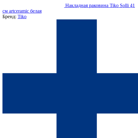
Накладная раковина Tiko Solli 41
см artceramic белая
Бренд:
Tiko