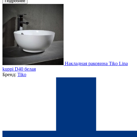
Подробнее
Накладная раковина Tiko Lina
kuppi D40 белая
Бренд:
Tiko