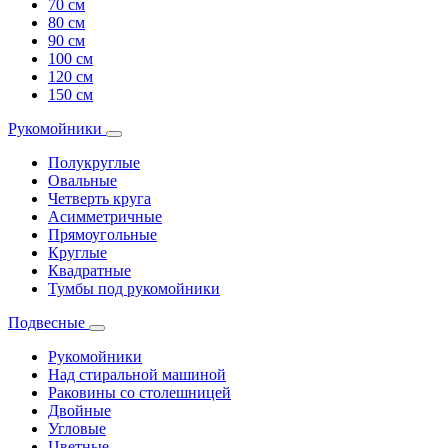
70 см
80 см
90 см
100 см
120 см
150 см
Рукомойники
Полукруглые
Овальные
Четверть круга
Асимметричные
Прямоугольные
Круглые
Квадратные
Тумбы под рукомойники
Подвесные
Рукомойники
Над стиральной машиной
Раковины со столешницей
Двойные
Угловые
Цветные