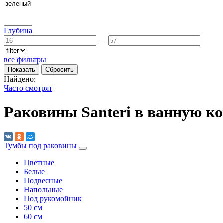
Глубина
—
все фильтры
Найдено:
Часто смотрят
Раковины Santeri в ванную к
Тумбы под раковины
Цветные
Белые
Подвесные
Напольные
Под рукомойник
50 см
60 см