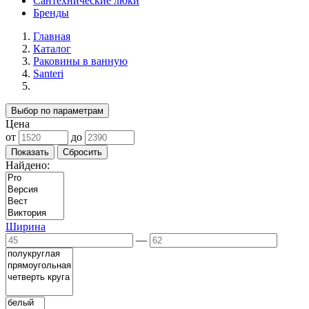
Сантехнические люки
Бренды
Главная
Каталог
Раковины в ванную
Santeri
Выбор по параметрам
Цена
от
до
Найдено:
Ширина
—