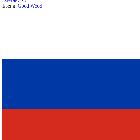
Элеганс 75
Бренд:
Good Wood