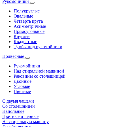
Рукомойники
Полукруглые
Овальные
Четверть круга
Асимметричные
Прямоугольные
Круглые
Квадратные
Тумбы под рукомойники
Подвесные
Рукомойники
Над стиральной машиной
Раковины со столешницей
Двойные
Угловые
Цветные
С двумя чашами
Со столешницей
Напольные
Цветные и черные
На стиральную машину
Хозяйственные