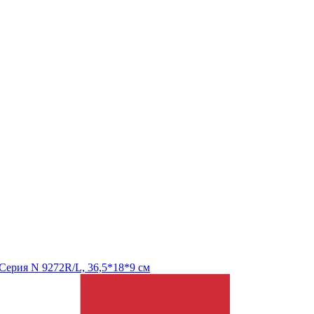
Серия N 9272R/L, 36,5*18*9 см