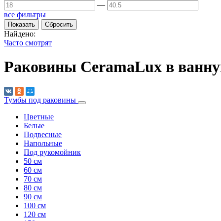
—
все фильтры
Найдено:
Часто смотрят
Раковины CeramaLux в ванну
Тумбы под раковины
Цветные
Белые
Подвесные
Напольные
Под рукомойник
50 см
60 см
70 см
80 см
90 см
100 см
120 см