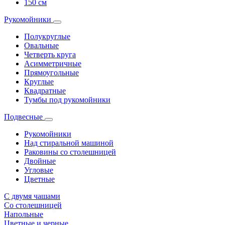
150 см
Рукомойники
Полукруглые
Овальные
Четверть круга
Асимметричные
Прямоугольные
Круглые
Квадратные
Тумбы под рукомойники
Подвесные
Рукомойники
Над стиральной машиной
Раковины со столешницей
Двойные
Угловые
Цветные
С двумя чашами
Со столешницей
Напольные
Цветные и черные