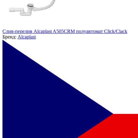
Слив-перелив Alcaplast A505CRM полуавтомат Click/Clack
Бренд:
Alcaplast