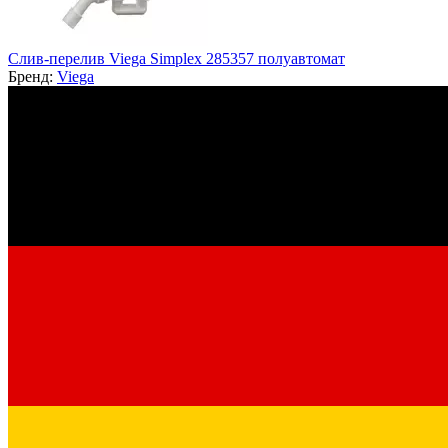
Слив-перелив Viega Simplex 285357 полуавтомат
Бренд:
Viega