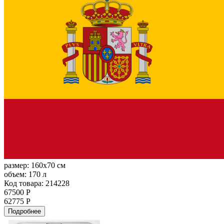
размер:
160x70 см
объем:
170 л
Код товара: 214228
67500 Р
62775 Р
Подробнее