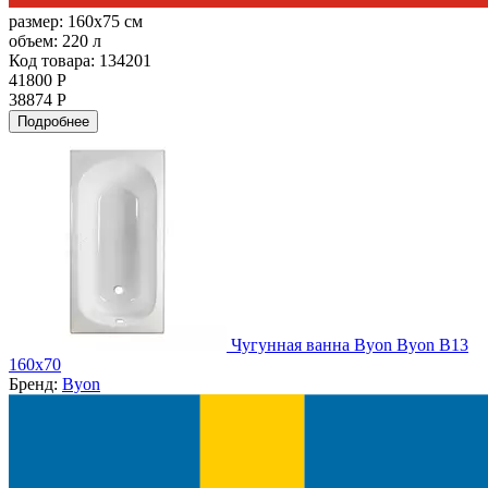
размер:
160x75 см
объем:
220 л
Код товара: 134201
41800 Р
38874 Р
Подробнее
Чугунная ванна Byon Byon B13
160x70
Бренд:
Byon