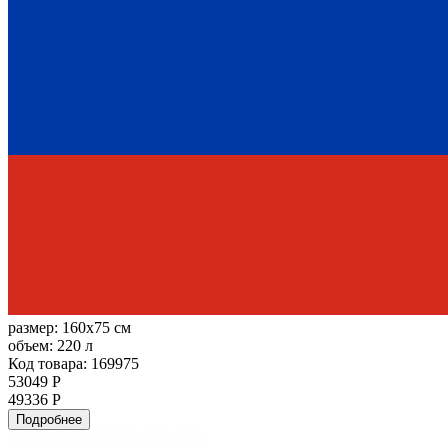
размер:
160x75 см
объем:
220 л
Код товара: 169975
53049 Р
49336 Р
Подробнее