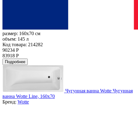
размер:
160x70 см
объем:
145 л
Код товара: 214282
90234 Р
83918 Р
Подробнее
Чугунная ванна Wotte Чугунная
ванна Wotte Line, 160x70
Бренд:
Wotte