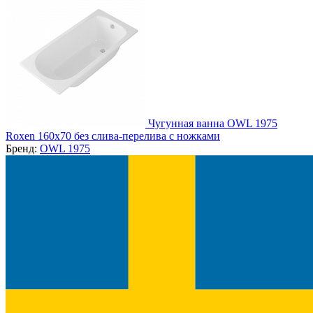
Чугунная ванна OWL 1975
Roxen 160x70 без слива-перелива с ножками
Бренд:
OWL 1975