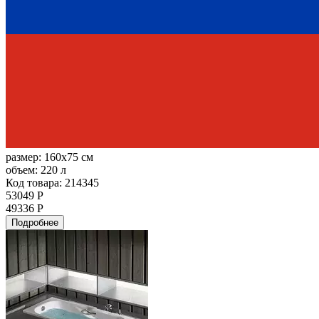
размер:
160x75 см
объем:
220 л
Код товара: 214345
53049 Р
49336 Р
Подробнее