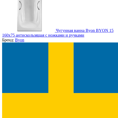
Чугунная ванна Byon BYON 15
160x75 антискользящая с ножками и ручками
Бренд:
Byon