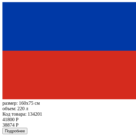
размер:
160x75 см
объем:
220 л
Код товара: 134201
41800 Р
38874 Р
Подробнее