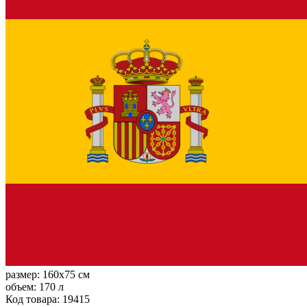
размер:
160x75 см
объем:
170 л
Код товара: 19415