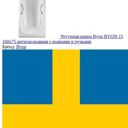
Чугунная ванна Byon BYON 15
160x75 антискользящая с ножками и ручками
Бренд:
Byon