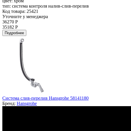
цвет:
хром
тип:
система контроля налив-слив-перелив
Код товара: 25421
Уточните у менеджера
36270 Р
35182 Р
Подробнее
Система слив-перелив Hansgrohe 58141180
Бренд:
Hansgrohe