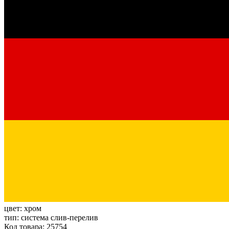
цвет:
хром
тип:
система слив-перелив
Код товара: 25754