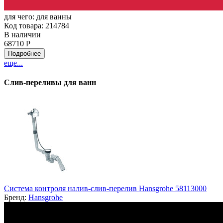
для чего:
для ванны
Код товара: 214784
В наличии
68710 Р
Подробнее
еще...
Слив-переливы для ванн
Система контроля налив-слив-перелив Hansgrohe 58113000
Бренд:
Hansgrohe