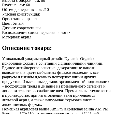
Высота с опорой, см:
60
Глубина, см:
60
Объем до перелива, л:
210
Угловая конструкция:
+
Ориентация:
правая
Цвет:
белый
Дизайн:
современный
Расположение слива-перелива:
в ногах
Материал:
акрил
Описание товара:
Уникальный ультрамодный дизайн Dynamic Organic:
природные формы в сочетании с динамичными линиями.
Единое дизайнерское решение: декоративные панели
выполнены в цвете мебельных фасадов коллекции, все
радиусы и изгибы идеально повторяют линии других
продуктов. Изысканные детали: эргономичный подголовник
– восходящий тренд в дизайне из премиального сегмента и
дополнительное расслабление шеи. Премиальные технологии
в производстве: при изготовлении ванн применяется
литьевой акрил, а также вакуумная формовка листа в
алюминиевых формах.
Немецкая акриловая ванна Am.Pm Акриловая ванна AM.PM
Sensation, 170х110 см, правосторонняя - цена 87225 руб.