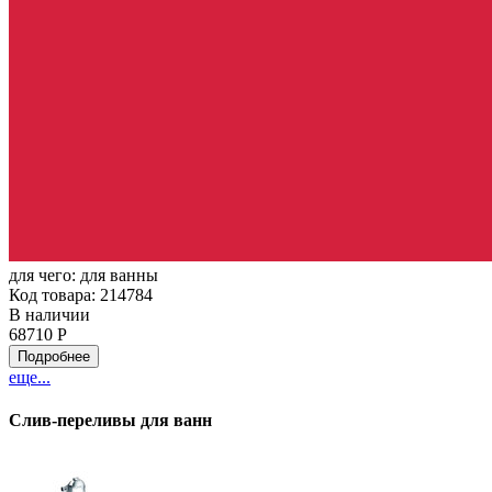
для чего:
для ванны
Код товара: 214784
В наличии
68710 Р
Подробнее
еще...
Слив-переливы для ванн