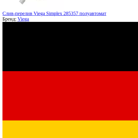
Слив-перелив Viega Simplex 285357 полуавтомат
Бренд:
Viega