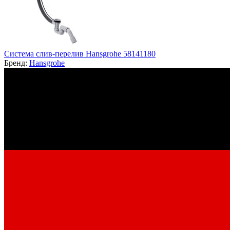
Система слив-перелив Hansgrohe 58141180
Бренд:
Hansgrohe