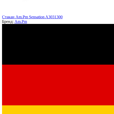
Стакан Am.Pm Sensation A3031300
Бренд:
Am.Pm