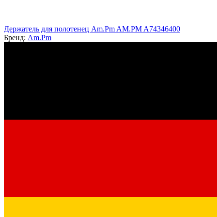
Держатель для полотенец Am.Pm AM.PM A74346400
Бренд:
Am.Pm