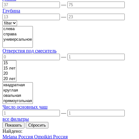
—
Глубина
—
Отверстия под смеситель
—
Число основных чаш
—
все фильтры
Найдено:
Melana
Россия
Omoikiri
Россия