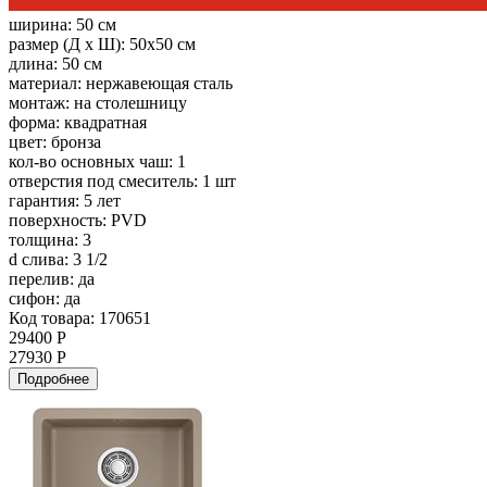
ширина:
50 см
размер (Д х Ш):
50x50 см
длина:
50 см
материал:
нержавеющая сталь
монтаж:
на столешницу
форма:
квадратная
цвет:
бронза
кол-во основных чаш:
1
отверстия под смеситель:
1 шт
гарантия:
5 лет
поверхность:
PVD
толщина:
3
d слива:
3 1/2
перелив:
да
сифон:
да
Код товара: 170651
29400 Р
27930 Р
Подробнее