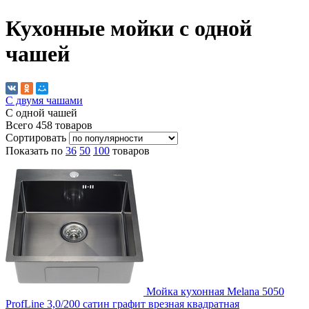
Кухонные мойки с одной
чашей
С двумя чашами
С одной чашей
Всего
458
товаров
Сортировать
Показать по
36
50
100
товаров
Мойка кухонная Melana 5050
ProfLine 3,0/200 сатин графит врезная квадратная