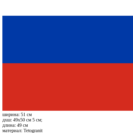
ширина:
51 см
дхш:
49x50 см 5 см;
длина:
49 см
материал:
Tetogranit