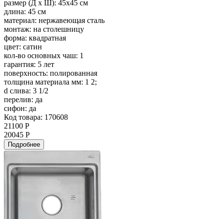
размер (Д х Ш):
45x45 см
длина:
45 см
материал:
нержавеющая сталь
монтаж:
на столешницу
форма:
квадратная
цвет:
сатин
кол-во основных чаш:
1
гарантия:
5 лет
поверхность:
полированная
толщина материала мм:
1 2;
d слива:
3 1/2
перелив:
да
сифон:
да
Код товара: 170608
21100 Р
20045 Р
Подробнее