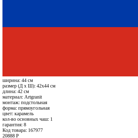
ширина:
44 см
размер (Д х Ш):
42x44 см
длина:
42 см
материал:
Artgranit
монтаж:
подстольная
форма:
прямоугольная
цвет:
карамель
кол-во основных чаш:
1
гарантия:
8
Код товара: 167977
20888 Р