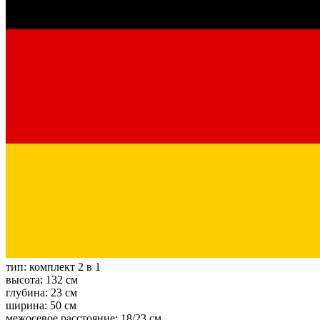
тип:
комплект 2 в 1
высота:
132 см
глубина:
23 см
ширина:
50 см
межосевое расстояние:
18/23 см