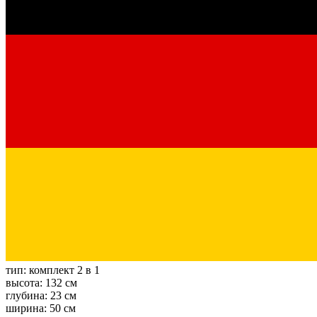
тип:
комплект 2 в 1
высота:
132 см
глубина:
23 см
ширина:
50 см