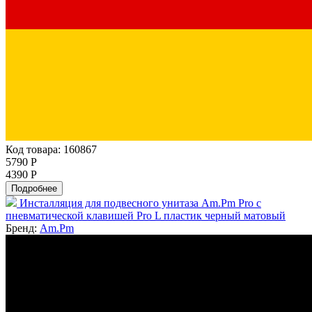
Код товара: 160867
5790 Р
4390 Р
Подробнее
Инсталляция для подвесного унитаза Am.Pm Pro с
пневматической клавишей Pro L пластик черный матовый
Бренд:
Am.Pm