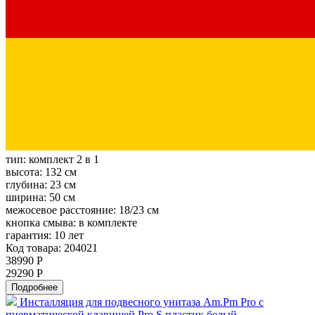
тип:
комплект 2 в 1
высота:
132 см
глубина:
23 см
ширина:
50 см
межосевое расстояние:
18/23 см
кнопка смыва:
в комплекте
гарантия:
10 лет
Код товара: 204021
38990 Р
29290 Р
Подробнее
Инсталляция для подвесного унитаза Am.Pm Pro с
пневматической клавишей Pro S пластик белый