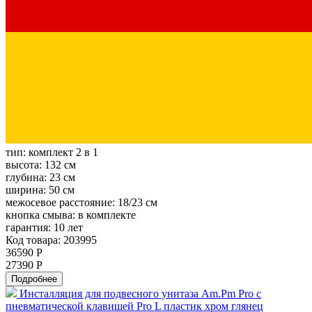
тип:
комплект 2 в 1
высота:
132 см
глубина:
23 см
ширина:
50 см
межосевое расстояние:
18/23 см
кнопка смыва:
в комплекте
гарантия:
10 лет
Код товара: 203995
36590 Р
27390 Р
Подробнее
Инсталляция для подвесного унитаза Am.Pm Pro с
пневматической клавишей Pro L пластик хром глянец