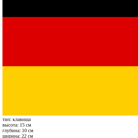
тип:
клавиша
высота:
15 см
глубина:
10 см
ширина:
22 см