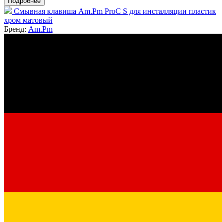
Подробнее
Смывная клавиша Am.Pm ProC S для инсталляции пластик
хром матовый
Бренд:
Am.Pm