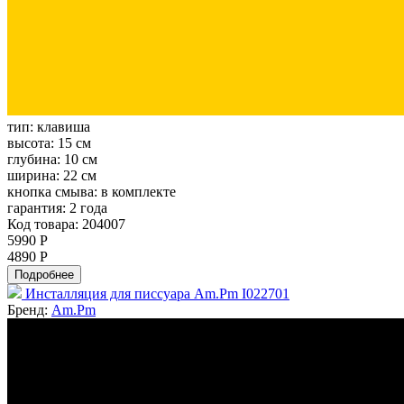
тип:
клавиша
высота:
15 см
глубина:
10 см
ширина:
22 см
кнопка смыва:
в комплекте
гарантия:
2 года
Код товара: 204007
5990 Р
4890 Р
Подробнее
Инсталляция для писсуара Am.Pm I022701
Бренд:
Am.Pm