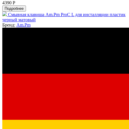
4390 Р
Подробнее
Смывная клавиша Am.Pm ProC L для инсталляции пластик
черный матовый
Бренд:
Am.Pm