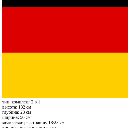
тип:
комплект 2 в 1
высота:
132 см
глубина:
23 см
ширина:
50 см
межосевое расстояние:
18/23 см
кнопка смыва:
в комплекте