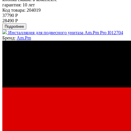
гарантия:
10 лет
Код товара: 204019
37790 Р
28490 Р
Подробнее
Инсталляция для подвесного унитаза Am.Pm Pro I012704
Бренд:
Am.Pm