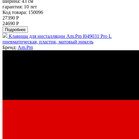
ширина:
43 см
гарантия:
10 лет
Код товара: 150096
27390 Р
24690 Р
Подробнее
Клавиша для инсталляции Am.Pm I049031 Pro L
пневматическая, пластик, матовый никель
Бренд:
Am.Pm