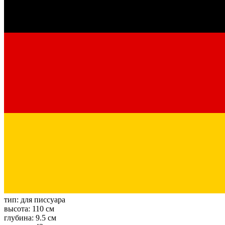
тип:
для писсуара
высота:
110 см
глубина:
9.5 см