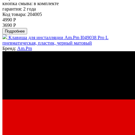
кнопка смыва:
в комплекте
гарантия:
2 года
Код товара: 204005
4990 Р
3690 Р
Подробнее
Клавиша для инсталляции Am.Pm I049038 Pro L
пневматическая, пластик, черный матовый
Бренд:
Am.Pm