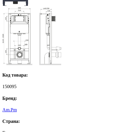
Код товара:
150095
Бренд:
Am.Pm
Страна: