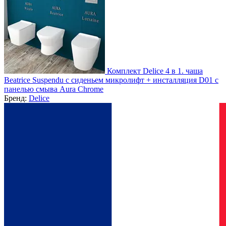
Комплект Delice 4 в 1. чаша
Beatrice Suspendu c сиденьем микролифт + инсталляция D01 c
панелью смыва Aura Chrome
Бренд:
Delice