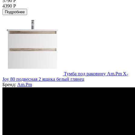
5790 Р
4390 Р
Подробнее
Тумба под раковину Am.Pm X-
Joy 80 подвесная 2 ящика белый глянец
Бренд:
Am.Pm