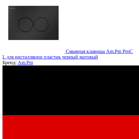
Смывная клавиша Am.Pm ProC
L для инсталляции пластик черный матовый
Бренд:
Am.Pm