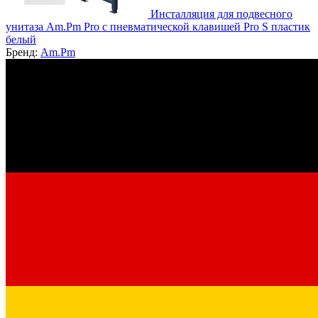
Инсталляция для подвесного
унитаза Am.Pm Pro с пневматической клавишей Pro S пластик
белый
Бренд:
Am.Pm