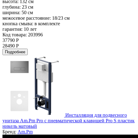
высота:
132 см
глубина:
23 см
ширина:
50 см
межосевое расстояние:
18/23 см
кнопка смыва:
в комплекте
гарантия:
10 лет
Код товара: 203996
37790 Р
28490 Р
Подробнее
Инсталляция для подвесного
унитаза Am.Pm Pro с пневматической клавишей Pro S пластик
никель матовый
Бренд:
Am.Pm