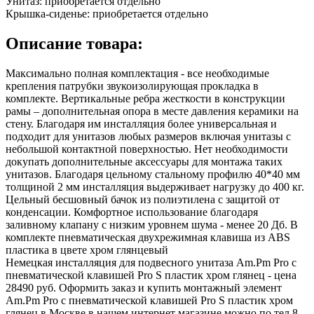
Унитаз:
приобретается отдельно
Крышка-сиденье:
приобретается отдельно
Описание товара:
Максимально полная комплектация - все необходимые
крепления патрубки звукоизолирующая прокладка в
комплекте. Вертикальные ребра жесткости в конструкции
рамы – дополнительная опора в месте давления керамики на
стену. Благодаря им инсталляция более универсальная и
подходит для унитазов любых размеров включая унитазы с
небольшой контактной поверхностью. Нет необходимости
докупать дополнительные аксессуары для монтажа таких
унитазов. Благодаря цельному стальному профилю 40*40 мм
толщиной 2 мм инсталляция выдерживает нагрузку до 400 кг.
Цельный бесшовный бачок из полиэтилена с защитой от
конденсации. Комфортное использование благодаря
заливному клапану с низким уровнем шума - менее 20 Дб. В
комплекте пневматическая двухрежимная клавиша из ABS
пластика в цвете хром глянцевый
Немецкая инсталляция для подвесного унитаза Am.Pm Pro с
пневматической клавишей Pro S пластик хром глянец - цена
28490 руб. Оформить заказ и купить монтажный элемент
Am.Pm Pro с пневматической клавишей Pro S пластик хром
глянец в Москве в нашем интернет магазине можно по тел 8