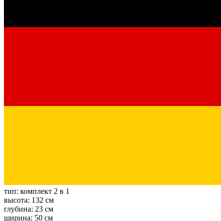
тип:
комплект 2 в 1
высота:
132 см
глубина:
23 см
ширина:
50 см