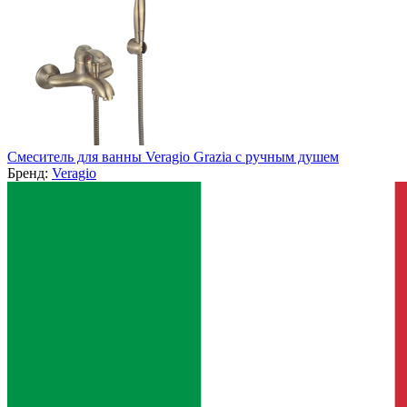
Смеситель для ванны Veragio Grazia с ручным душем
Бренд:
Veragio