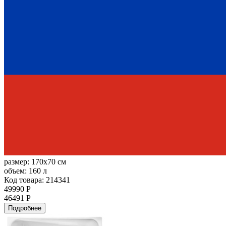
размер:
170x70 см
объем:
160 л
Код товара: 214341
49990 Р
46491 Р
Подробнее