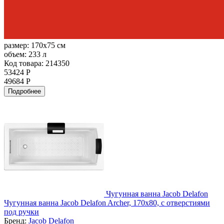
размер:
170x75 см
объем:
233 л
Код товара: 214350
53424 Р
49684 Р
Подробнее
Чугунная ванна Jacob Delafon
Чугунная ванна Jacob Delafon Archer, 170х80, с отверстиями
под ручки
Бренд:
Jacob Delafon