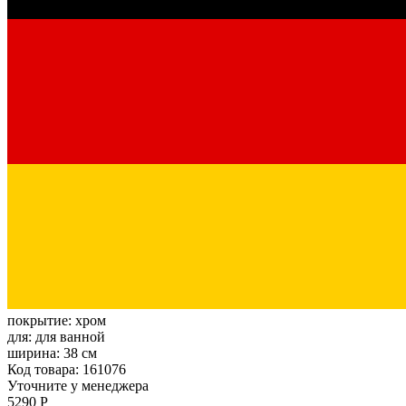
покрытие:
хром
для:
для ванной
ширина:
38 см
Код товара: 161076
Уточните у менеджера
5290 Р