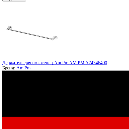
Держатель для полотенец Am.Pm AM.PM A74346400
Бренд:
Am.Pm