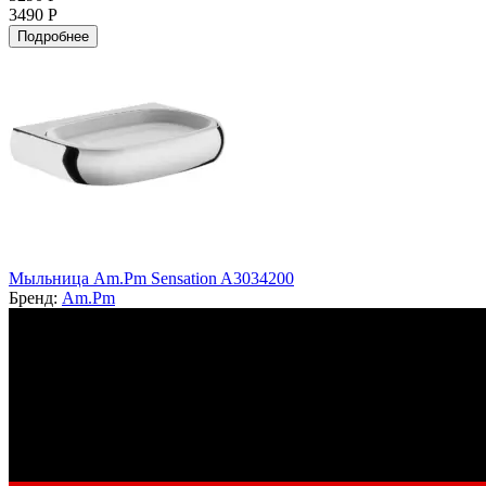
3490 Р
Подробнее
Мыльница Am.Pm Sensation A3034200
Бренд:
Am.Pm