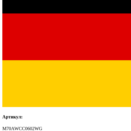
Артикул:
M70AWCC0602WG