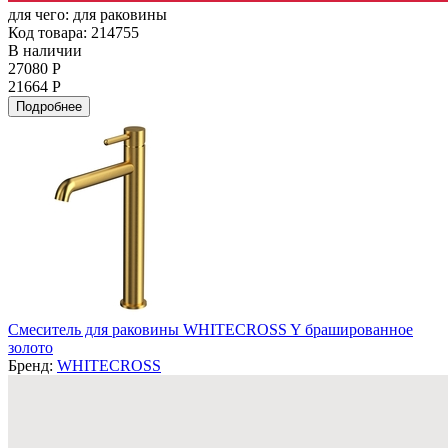
для чего:
для раковины
Код товара: 214755
В наличии
27080 Р
21664 Р
Подробнее
Смеситель для раковины WHITECROSS Y брашированное
золото
Бренд:
WHITECROSS