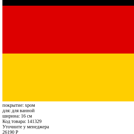
покрытие:
хром
для:
для ванной
ширина:
16 см
Код товара: 141329
Уточните у менеджера
26190 Р