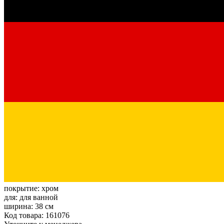
покрытие:
хром
для:
для ванной
ширина:
38 см
Код товара: 161076