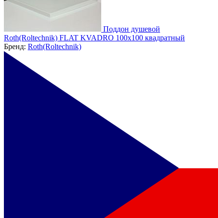
Поддон душевой
Roth(Roltechnik) FLAT KVADRO 100х100 квадратный
Бренд:
Roth(Roltechnik)