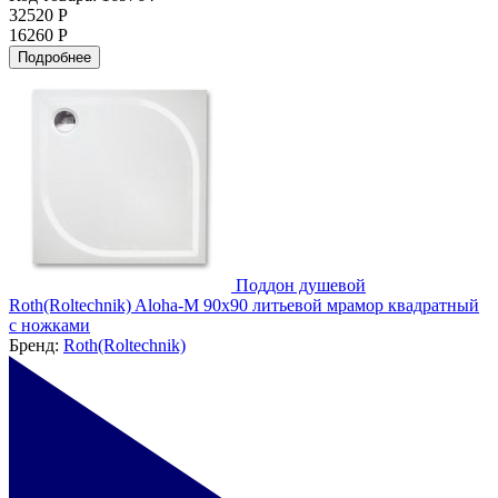
32520 Р
16260 Р
Подробнее
Поддон душевой
Roth(Roltechnik) Aloha-M 90x90 литьевой мрамор квадратный
с ножками
Бренд:
Roth(Roltechnik)