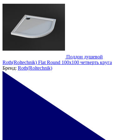
Поддон душевой
Roth(Roltechnik) Flat Round 100x100 четверть круга
Бренд:
Roth(Roltechnik)