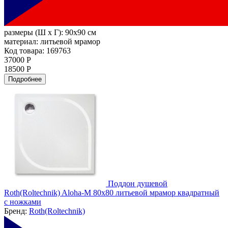
размеры (Ш х Г):
90x90 см
материал:
литьевой мрамор
Код товара: 169763
37000 Р
18500 Р
Подробнее
Поддон душевой
Roth(Roltechnik) Aloha-M 80x80 литьевой мрамор квадратный
с ножками
Бренд:
Roth(Roltechnik)