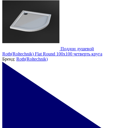
Поддон душевой
Roth(Roltechnik) Flat Round 100x100 четверть круга
Бренд:
Roth(Roltechnik)