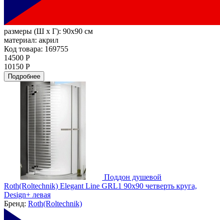
размеры (Ш х Г):
90x90 см
материал:
акрил
Код товара: 169755
14500 Р
10150 Р
Подробнее
Поддон душевой
Roth(Roltechnik) Elegant Line GRL1 90x90 четверть круга,
Design+ левая
Бренд:
Roth(Roltechnik)