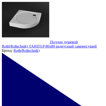
Поддон душевой
Roth(Roltechnik) TAHITI-P 80x80 радиусный самонесущий
Бренд:
Roth(Roltechnik)