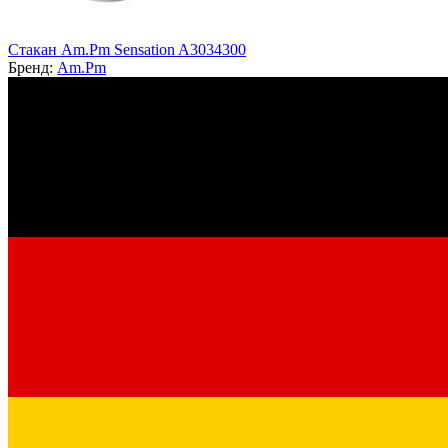
Стакан Am.Pm Sensation A3034300
Бренд:
Am.Pm