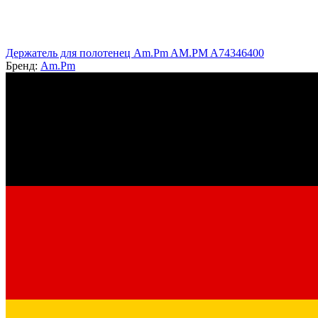
Держатель для полотенец Am.Pm AM.PM A74346400
Бренд:
Am.Pm