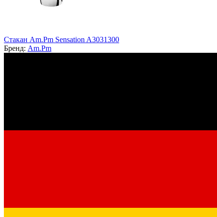
Стакан Am.Pm Sensation A3031300
Бренд:
Am.Pm