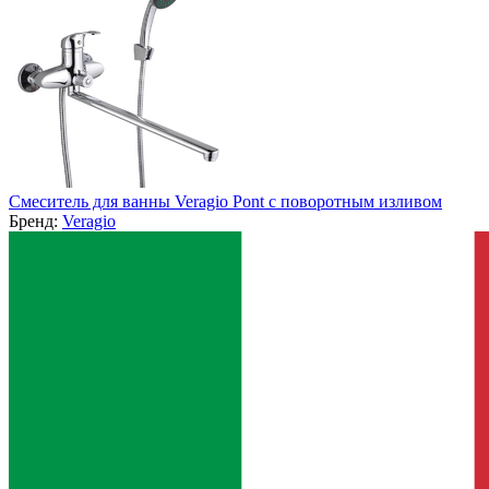
Смеситель для ванны Veragio Pont с поворотным изливом
Бренд:
Veragio