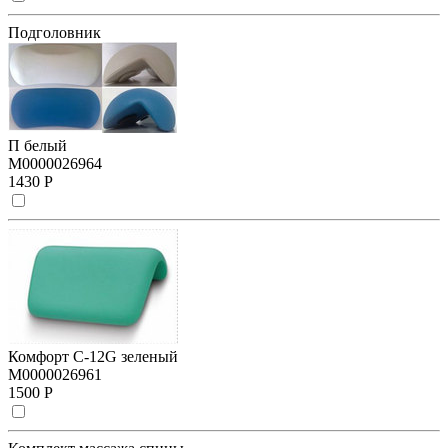
Подголовник
П белый
М0000026964
1430 Р
Комфорт С-12G зеленый
М0000026961
1500 Р