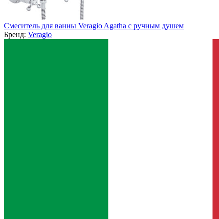
Смеситель для ванны Veragio Agatha с ручным душем
Бренд:
Veragio