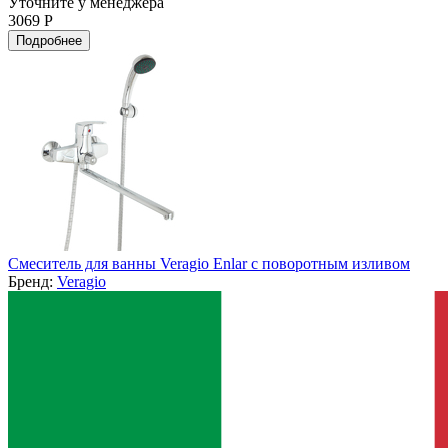
Уточните у менеджера
3069 Р
Подробнее
Смеситель для ванны Veragio Enlar с поворотным изливом
Бренд:
Veragio