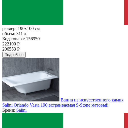
размер:
190x100 см
объем:
311 л
Код товара: 156950
222100 Р
206553 Р
Подробнее
Ванна из искусственного камня
Salini Orlando Vasta 190 встраиваемая S-Stone матовый
Бренд:
Salini