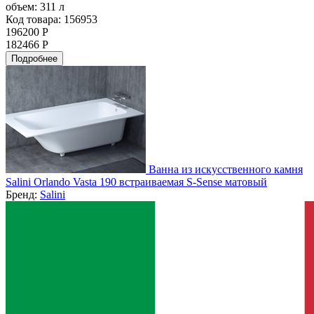
объем:
311 л
Код товара: 156953
196200 Р
182466 Р
Подробнее
Ванна из искусственного камня
Salini Orlando Vasta 190 встраиваемая S-Sense матовый
Бренд:
Salini