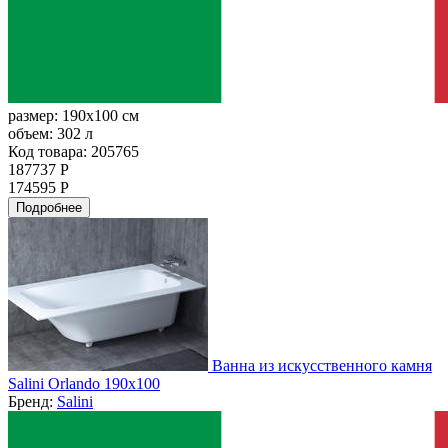
размер:
190x100 см
объем:
302 л
Код товара: 205765
187737 Р
174595 Р
Подробнее
Ванна из искусственного камня
Salini Orlando 190x100
Бренд:
Salini