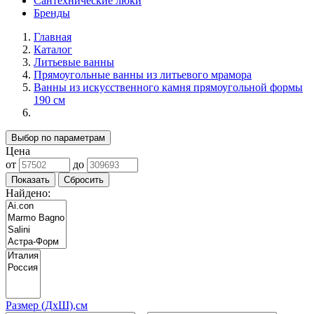
Сантехнические люки
Бренды
Главная
Каталог
Литьевые ванны
Прямоугольные ванны из литьевого мрамора
Ванны из искусственного камня прямоугольной формы
190 см
Выбор по параметрам
Цена
от
до
Найдено:
Размер (ДхШ),см