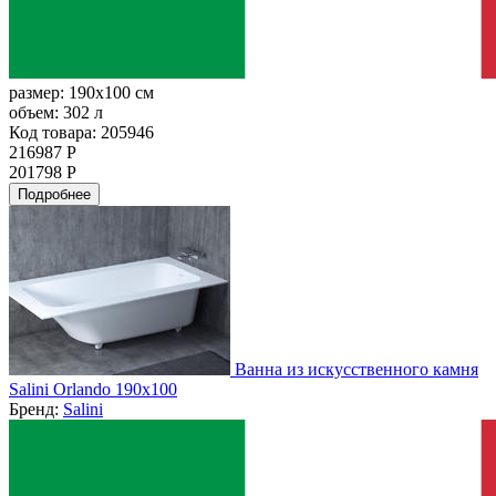
размер:
190x100 см
объем:
302 л
Код товара: 205946
216987 Р
201798 Р
Подробнее
Ванна из искусственного камня
Salini Orlando 190x100
Бренд:
Salini