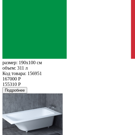
размер:
190x100 см
объем:
311 л
Код товара: 156951
167000 Р
155310 Р
Подробнее