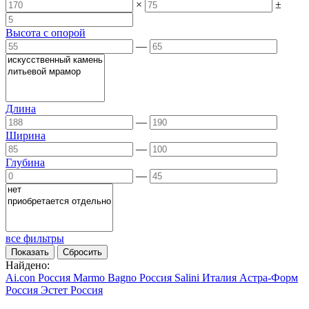
×
±
Высота с опорой
—
Длина
—
Ширина
—
Глубина
—
все фильтры
Найдено:
Ai.con
Россия
Marmo Bagno
Россия
Salini
Италия
Астра-Форм
Россия
Эстет
Россия