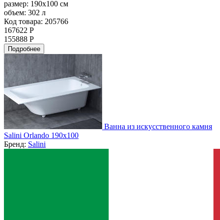
размер:
190x100 см
объем:
302 л
Код товара: 205766
167622 Р
155888 Р
Подробнее
Ванна из искусственного камня
Salini Orlando 190x100
Бренд:
Salini