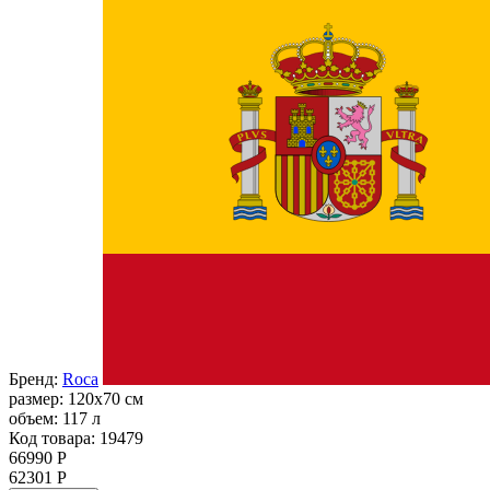
Бренд:
Roca
размер:
120x70 см
объем:
117 л
Код товара: 19479
66990 Р
62301 Р