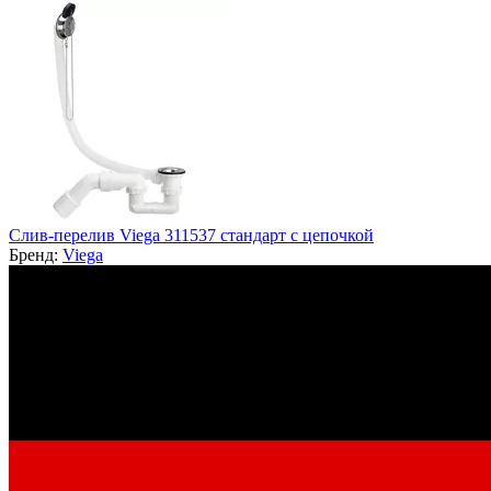
Слив-перелив Viega 311537 стандарт с цепочкой
Бренд:
Viega