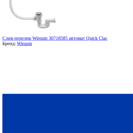
Cлив-перелив Wirquin 30718585 автомат Quick Clac
Бренд:
Wirquin