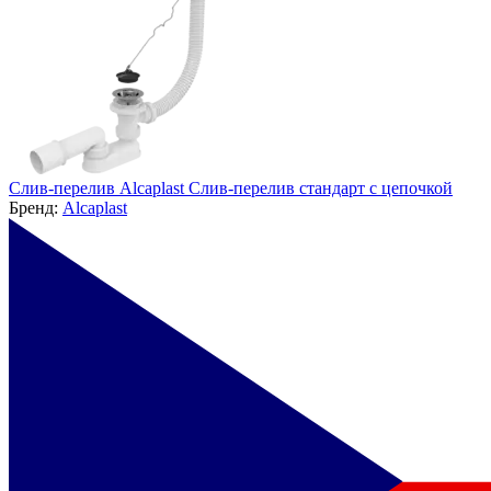
Слив-перелив Alcaplast Слив-перелив стандарт с цепочкой
Бренд:
Alcaplast