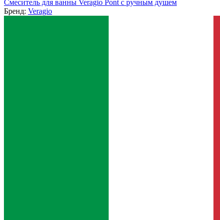
Смеситель для ванны Veragio Pont с ручным душем
Бренд:
Veragio