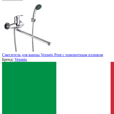
Смеситель для ванны Veragio Pont с поворотным изливом
Бренд:
Veragio