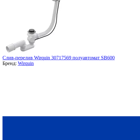
Cлив-перелив Wirquin 30717569 полуавтомат SB600
Бренд:
Wirquin