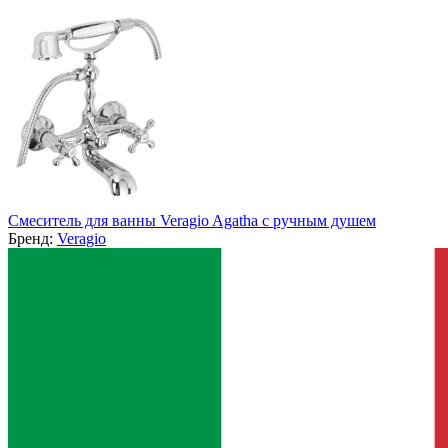
Смеситель для ванны Veragio Agatha с ручным душем
Бренд:
Veragio