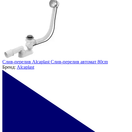
Слив-перелив Alcaplast Слив-перелив автомат 80сm
Бренд:
Alcaplast