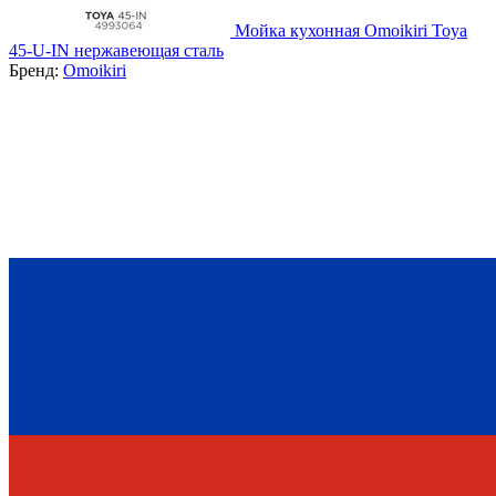
Мойка кухонная Omoikiri Toya
45-U-IN нержавеющая сталь
Бренд:
Omoikiri