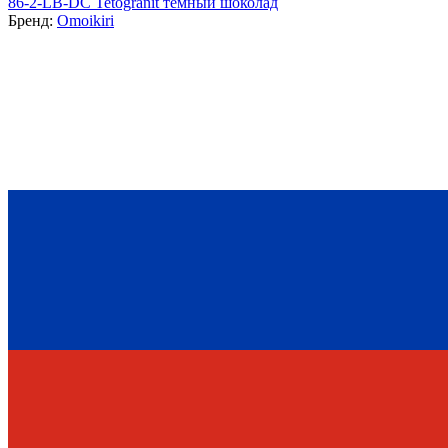
86-2-LB-DC Tetogranit темный шоколад
Бренд:
Omoikiri