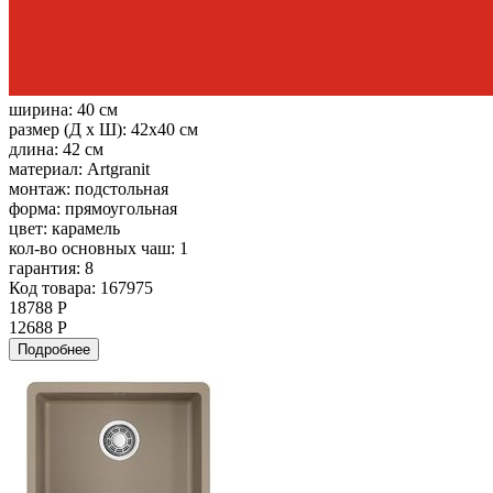
ширина:
40 см
размер (Д х Ш):
42x40 см
длина:
42 см
материал:
Artgranit
монтаж:
подстольная
форма:
прямоугольная
цвет:
карамель
кол-во основных чаш:
1
гарантия:
8
Код товара: 167975
18788 Р
12688 Р
Подробнее