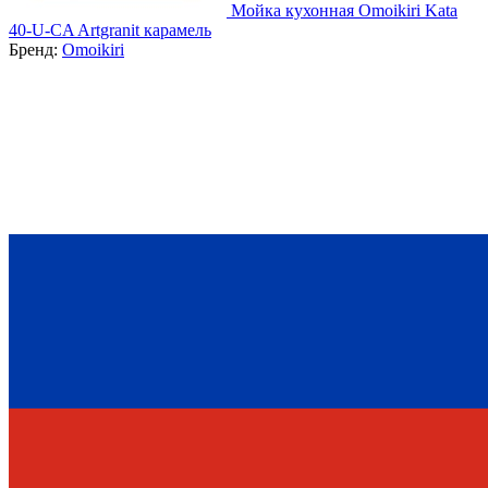
Мойка кухонная Omoikiri Kata
40-U-CA Artgranit карамель
Бренд:
Omoikiri