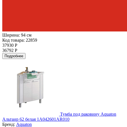
Ширина:
94 см
Код товара: 22859
37930 Р
36792 Р
Подробнее
Тумба под раковину Aquaton
Альтаир 62 белая 1A042601AR010
Бренд:
Aquaton