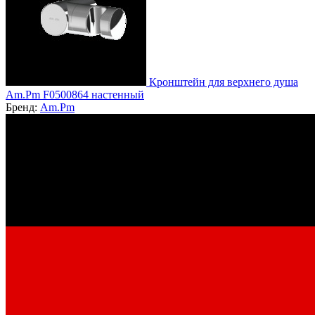
Кронштейн для верхнего душа
Am.Pm F0500864 настенный
Бренд:
Am.Pm