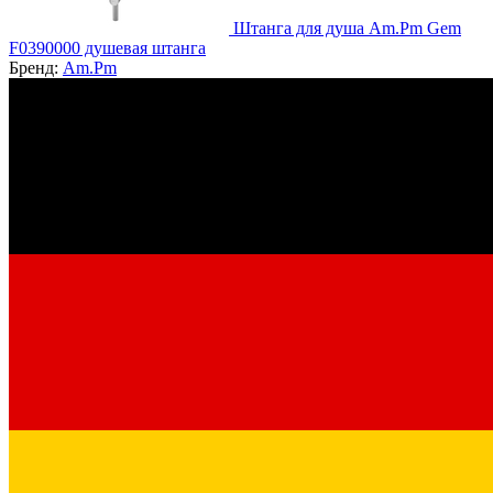
Штанга для душа Am.Pm Gem
F0390000 душевая штанга
Бренд:
Am.Pm