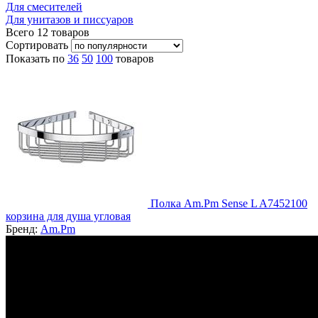
Для смесителей
Для унитазов и писсуаров
Всего
12
товаров
Сортировать
Показать по
36
50
100
товаров
Полка Am.Pm Sense L A7452100
корзина для душа угловая
Бренд:
Am.Pm