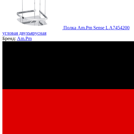
Полка Am.Pm Sense L A7454200
угловая двухъярусная
Бренд:
Am.Pm