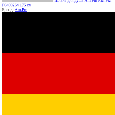
Шланг для душа Am.Pm AM.PM
F0400264 175 см
Бренд:
Am.Pm