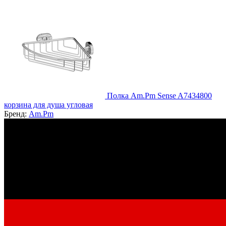
Полка Am.Pm Sense A7434800
корзина для душа угловая
Бренд:
Am.Pm