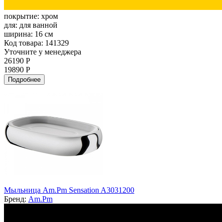
покрытие:
хром
для:
для ванной
ширина:
16 см
Код товара: 141329
Уточните у менеджера
26190 Р
19890 Р
Подробнее
Мыльница Am.Pm Sensation A3031200
Бренд:
Am.Pm