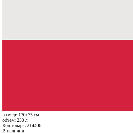
размер:
170x75 см
объем:
230 л
Код товара: 214406
В наличии