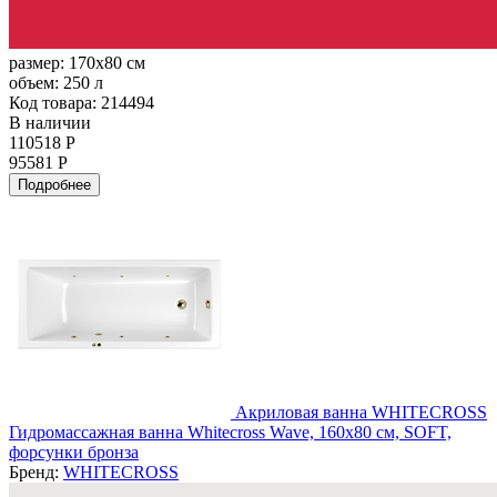
размер:
170x80 см
объем:
250 л
Код товара: 214494
В наличии
110518 Р
95581 Р
Подробнее
Акриловая ванна WHITECROSS
Гидромассажная ванна Whitecross Wave, 160x80 см, SOFT,
форсунки бронза
Бренд:
WHITECROSS