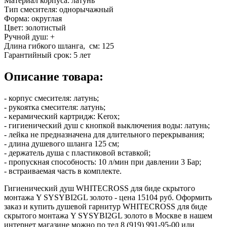
Материал корпуса:
латунь
Тип смесителя:
однорычажный
Форма:
округлая
Цвет:
золотистый
Ручной душ:
+
Длина гибкого шланга, см:
125
Гарантийный срок:
5 лет
Описание товара:
- корпус смесителя: латунь;
- рукоятка смесителя: латунь;
- керамический картридж: Kerox;
- гигиенический душ с кнопкой выключения воды: латунь;
- лейка не предназначена для длительного перекрывания;
- длина душевого шланга 125 см;
- держатель душа с пластиковой вставкой;
- пропускная способность: 10 л/мин при давлении 3 Бар;
- встраиваемая часть в комплекте.
Гигиенический душ WHITECROSS для биде скрытого
монтажа Y SYSYBI2GL золото - цена 15104 руб. Оформить
заказ и купить душевой гарнитур WHITECROSS для биде
скрытого монтажа Y SYSYBI2GL золото в Москве в нашем
интернет магазине можно по тел 8 (919) 991-95-00 или