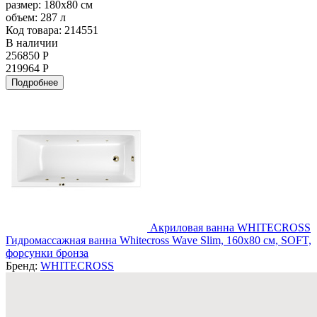
размер:
180x80 см
объем:
287 л
Код товара: 214551
В наличии
256850 Р
219964 Р
Подробнее
Акриловая ванна WHITECROSS
Гидромассажная ванна Whitecross Wave Slim, 160x80 см, SOFT,
форсунки бронза
Бренд:
WHITECROSS