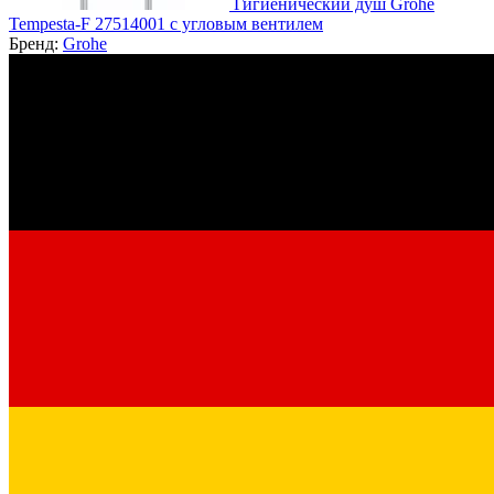
Гигиенический душ Grohe
Tempesta-F 27514001 c угловым вентилем
Бренд:
Grohe