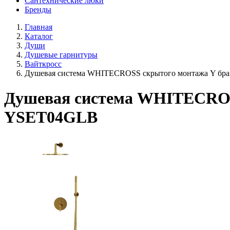
Сантехнические люки
Бренды
Главная
Каталог
Души
Душевые гарнитуры
Вайткросс
Душевая система WHITECROSS скрытого монтажа Y бра
Душевая система WHITECROSS
YSET04GLB