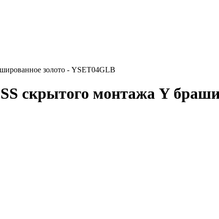
шированное золото - YSET04GLB
 скрытого монтажа Y брашир