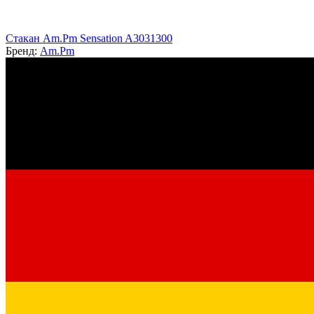
Стакан Am.Pm Sensation A3031300
Бренд:
Am.Pm