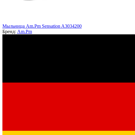
Мыльница Am.Pm Sensation A3034200
Бренд:
Am.Pm