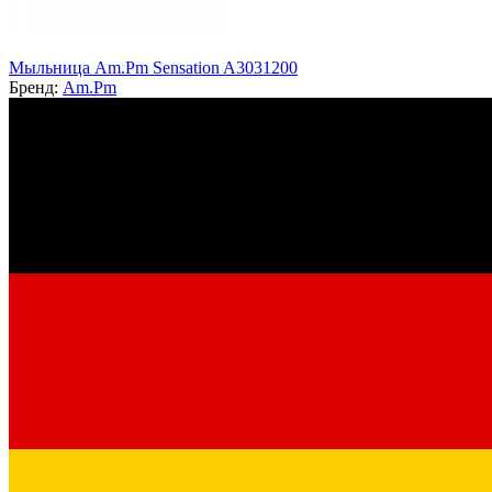
Мыльница Am.Pm Sensation A3031200
Бренд:
Am.Pm