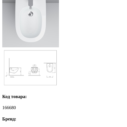
Код товара:
166680
Бренд: