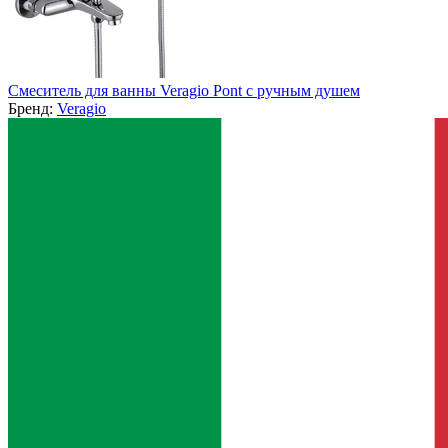
Смеситель для ванны Veragio Pont с ручным душем
Бренд:
Veragio