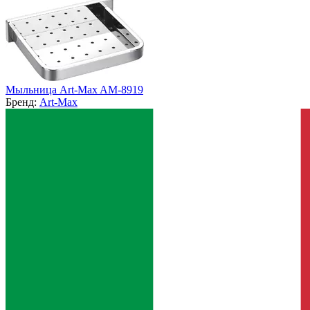
Мыльница Art-Max AM-8919
Бренд:
Art-Max