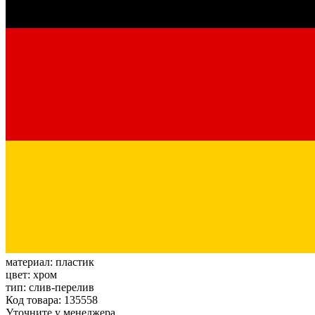
материал:
пластик
цвет:
хром
тип:
слив-перелив
Код товара: 135558
Уточните у менеджера