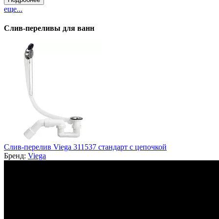
еще...
Слив-переливы для ванн
Слив-перелив Viega 311537 стандарт с цепочкой
Бренд:
Viega