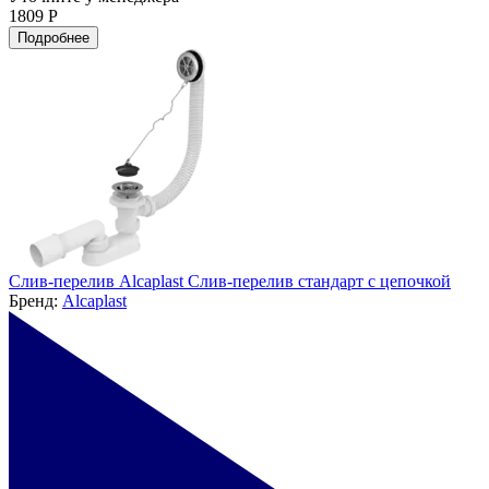
1809 Р
Подробнее
Слив-перелив Alcaplast Слив-перелив стандарт с цепочкой
Бренд:
Alcaplast