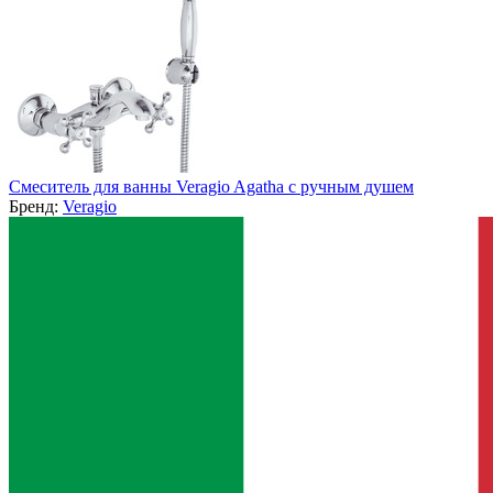
Смеситель для ванны Veragio Agatha с ручным душем
Бренд:
Veragio