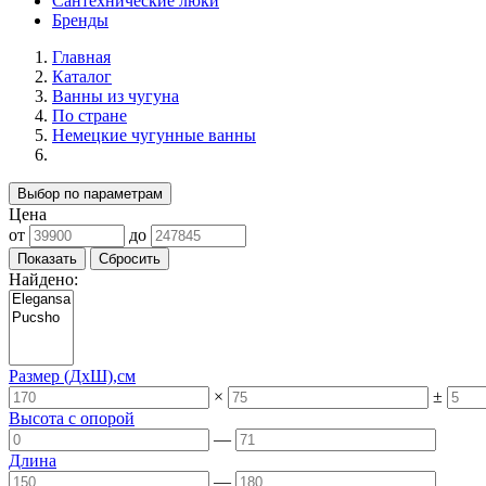
Сантехнические люки
Бренды
Главная
Каталог
Ванны из чугуна
По стране
Немецкие чугунные ванны
Выбор по параметрам
Цена
от
до
Найдено:
Размер (ДхШ),см
×
±
Высота с опорой
—
Длина
—