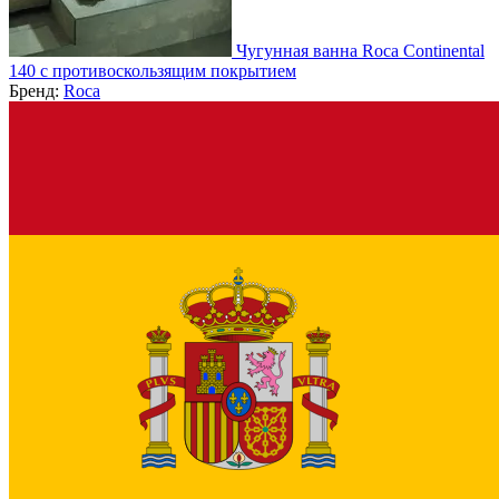
Чугунная ванна Roca Continental
140 с противоскользящим покрытием
Бренд:
Roca