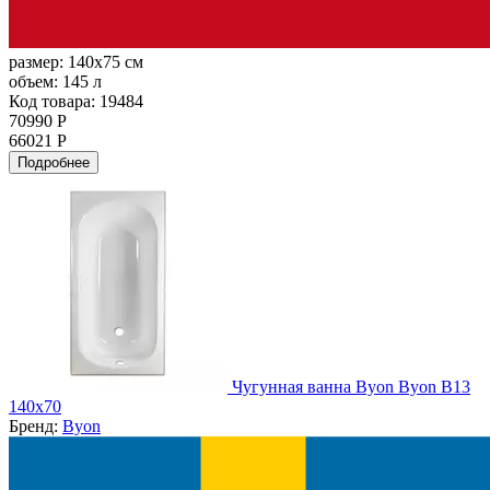
размер:
140x75 см
объем:
145 л
Код товара: 19484
70990 Р
66021 Р
Подробнее
Чугунная ванна Byon Byon B13
140x70
Бренд:
Byon