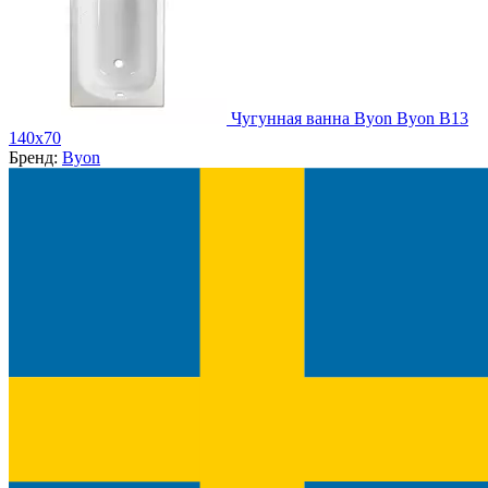
Чугунная ванна Byon Byon B13
140x70
Бренд:
Byon