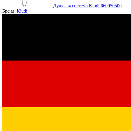
Душевая система Kludi 660950500
Бренд:
Kludi