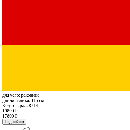
для чего:
раковина
длина излива:
115 см
Код товара: 28714
19800 Р
17800 Р
Подробнее