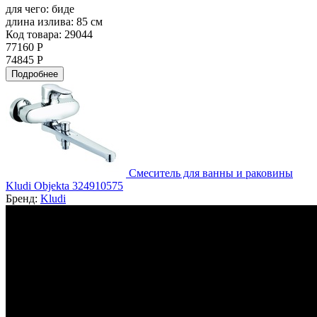
для чего:
биде
длина излива:
85 см
Код товара: 29044
77160 Р
74845 Р
Подробнее
Смеситель для ванны и раковины
Kludi Objekta 324910575
Бренд:
Kludi