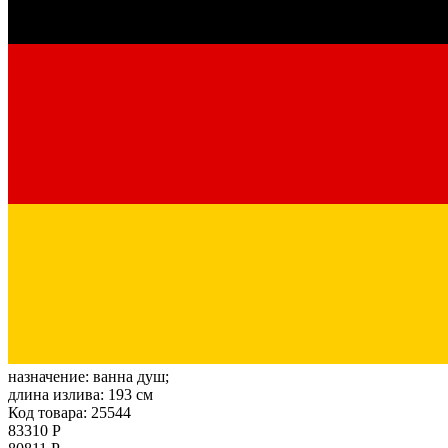
назначение:
ванна душ;
длина излива:
193 см
Код товара: 25544
83310 Р