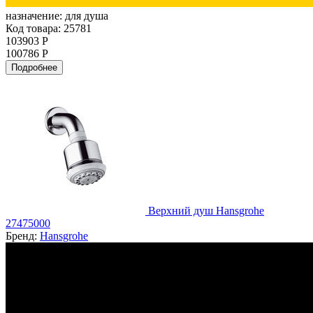
назначение:
для душа
Код товара: 25781
103903 Р
100786 Р
Подробнее
Верхний душ Hansgrohe
27475000
Бренд:
Hansgrohe