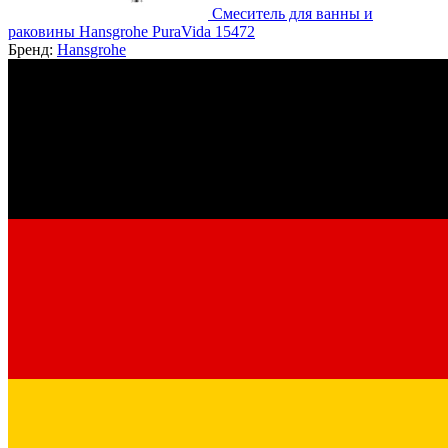
Смеситель для ванны и
раковины Hansgrohe PuraVida 15472
Бренд:
Hansgrohe