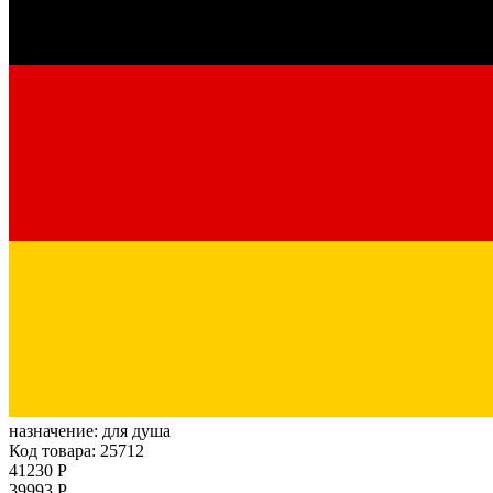
назначение:
для душа
Код товара: 25712
41230 Р
39993 Р