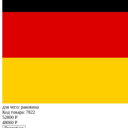
для чего:
раковина
Код товара: 7822
52800 Р
48060 Р