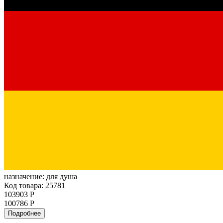
назначение:
для душа
Код товара: 25781
103903 Р
100786 Р
Подробнее