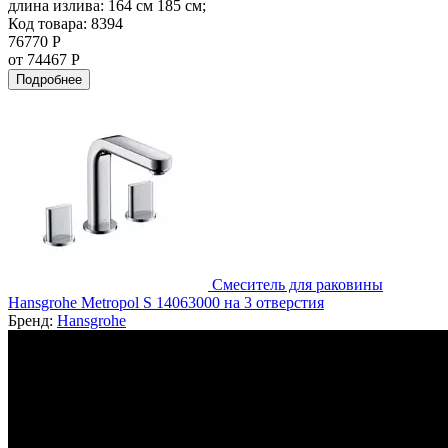
длина излива:
164 см 185 см;
Код товара: 8394
76770 Р
от 74467 Р
Подробнее
Смеситель для раковины
Hansgrohe Metropol S 14063000 на 3 отверстия
Бренд:
Hansgrohe