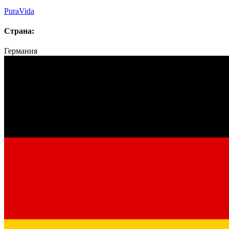
PuraVida
Страна:
Германия